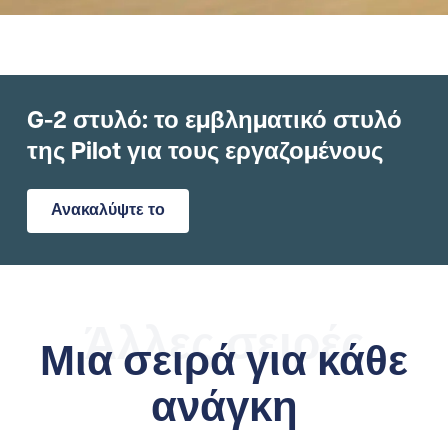
G-2 στυλό: το εμβληματικό στυλό
της Pilot για τους εργαζομένους
Ανακαλύψτε το
Άλλες σειρές
Μια σειρά για κάθε
ανάγκη