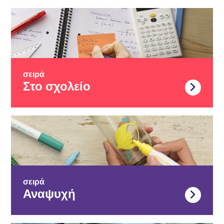
σειρά
Στο σχολείο
σειρά
Αναψυχή