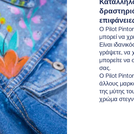
Κατάλληλο
δραστηρι
επιφάνειε
Ο Pilot Pint
μπορεί να χρ
Είναι ιδανικ
γράψετε, να 
μπορείτε να 
σας.
Ο Pilot Pint
άλλους μαρκα
της μύτης του
χρώμα στεγν