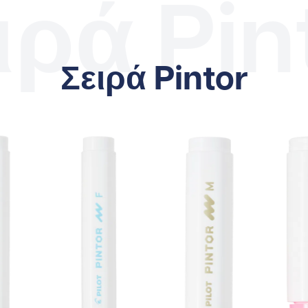
ιρά Pin
Σειρά Pintor