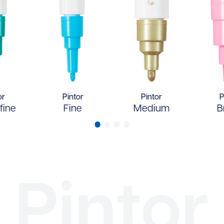
or
Pintor
Pintor
P
fine
Fine
Medium
B
Pintor